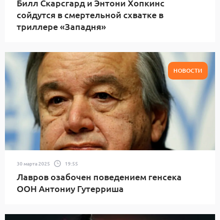
Билл Скарсгард и Энтони Хопкинс
сойдутся в смертельной схватке в
триллере «Западня»
НОВОСТИ
30 марта 2025
19:55
Лавров озабочен поведением генсека
ООН Антониу Гутерриша