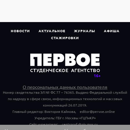
НОВОСТИ
АКТУАЛЬНОЕ
ЖУРНАЛЫ
АФИША
СТАЖИРОВКИ
О персональных данных пользователя
Номер свидетельства ЭЛ № ФС 77 – 76365. Выдано Федеральной службой
по надзору в сфере связи, информационных технологий и массовых
коммуникаций 26.07.2019.
Главный редактор: Виктория Кайнова,
editor@pervoe.online
Учредитель: ГБУ г. Москвы «ГЦПиКР»
Сайт учредителя:
centrprof.dtoiv.mos.ru