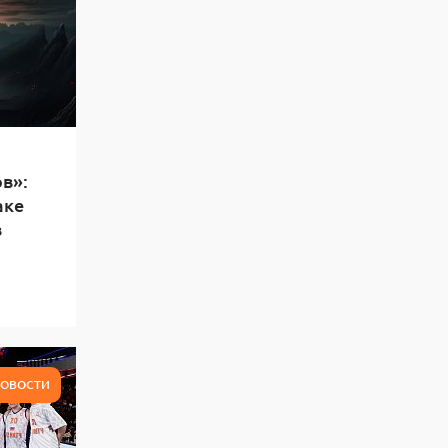
в»:
аке
в
ОВОСТИ