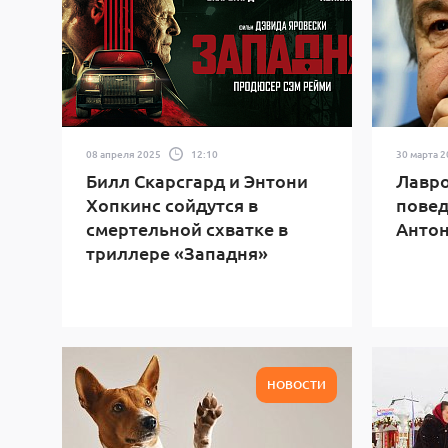
08 апреля 2025
12:10
30 марта 
Билл Скарсгард и Энтони
Лавро
Хопкинс сойдутся в
повед
смертельной схватке в
Антон
триллере «Западня»
НОВОСТИ