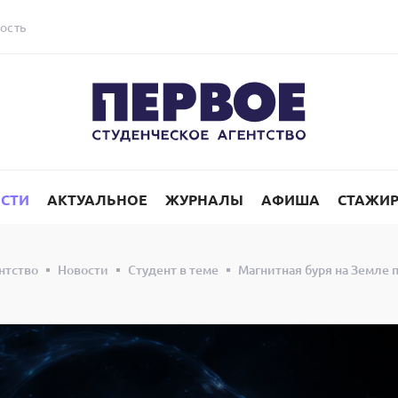
ость
СТИ
АКТУАЛЬНОЕ
ЖУРНАЛЫ
АФИША
СТАЖИ
нтство
Новости
Студент в теме
Магнитная буря на Земле 