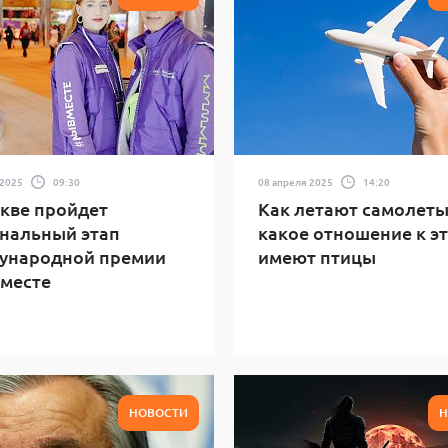
 2025
09:30
08 апреля 2025
14:20
кве пройдет
Как летают самолеты
нальный этап
какое отношение к э
ународной премии
имеют птицы
месте
НОВОСТИ
Н