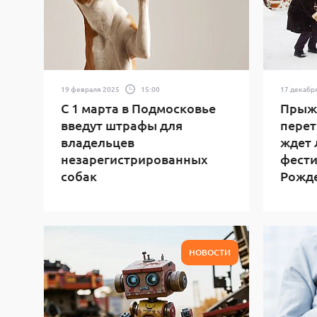
19 февраля 2025
15:00
17 декабр
С 1 марта в Подмосковье
Прыжк
введут штрафы для
перет
владельцев
ждет 
незарегистрированных
фести
собак
Рожд
НОВОСТИ