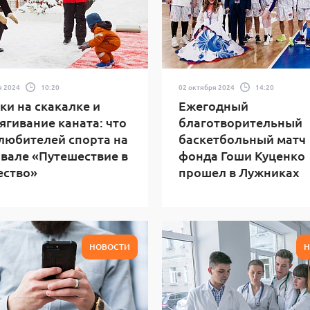
я 2024
10:20
02 октября 2024
14:20
и на скакалке и
Ежегодный
ягивание каната: что
благотворительный
любителей спорта на
баскетбольный матч
вале «Путешествие в
фонда Гоши Куценко
ество»
прошел в Лужниках
НОВОСТИ
Н