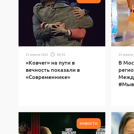
25 апреля 2025
00:25
22 апреля
«Ковчег» на пути в
В Мос
вечность показали в
регио
«Современнике»
Межд
#Мыв
НОВОСТИ