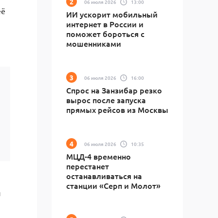
06 июля 2026
13:00
её
ИИ ускорит мобильный
интернет в России и
поможет бороться с
мошенниками
06 июля 2026
16:00
Спрос на Занзибар резко
вырос после запуска
прямых рейсов из Москвы
06 июля 2026
10:35
МЦД-4 временно
перестанет
останавливаться на
станции «Серп и Молот»
и
.