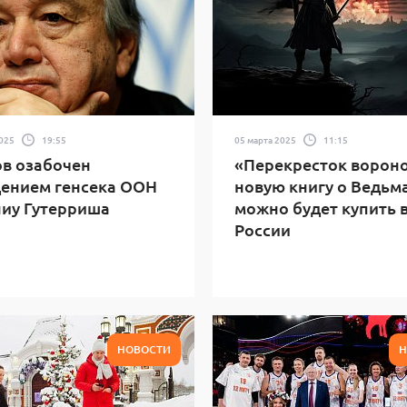
2025
19:55
05 марта 2025
11:15
в озабочен
«Перекресток вороно
ением генсека ООН
новую книгу о Ведьм
иу Гутерриша
можно будет купить 
России
НОВОСТИ
Н