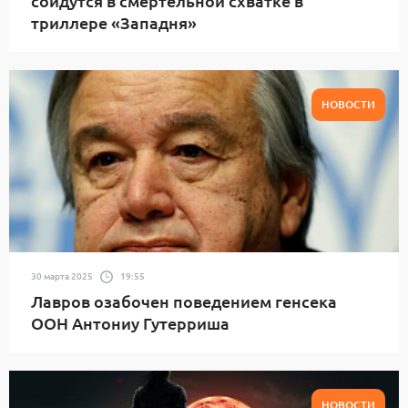
сойдутся в смертельной схватке в
триллере «Западня»
НОВОСТИ
30 марта 2025
19:55
Лавров озабочен поведением генсека
ООН Антониу Гутерриша
НОВОСТИ