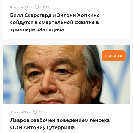
08 апреля 2025
12:10
Билл Скарсгард и Энтони Хопкинс
сойдутся в смертельной схватке в
триллере «Западня»
НОВОСТИ
30 марта 2025
19:55
Лавров озабочен поведением генсека
ООН Антониу Гутерриша