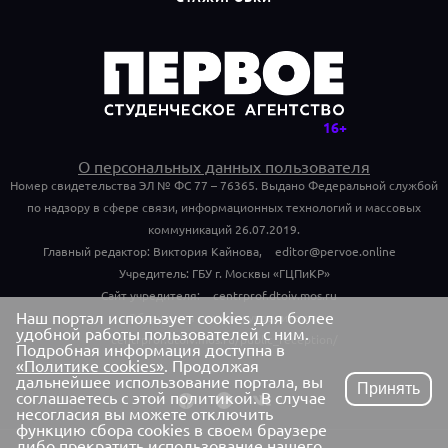
О персональных данных пользователя
Номер свидетельства ЭЛ № ФС 77 – 76365. Выдано Федеральной службой
по надзору в сфере связи, информационных технологий и массовых
коммуникаций 26.07.2019.
Главный редактор: Виктория Кайнова,
editor@pervoe.online
Учредитель: ГБУ г. Москвы «ГЦПиКР»
Сайт учредителя:
centrprof.dtoiv.mos.ru
Наш портал использует cookies для более
Обращения граждан учредителю:
удобной работы пользователей с ним.
centrprof.dtoiv.mos.ru/public_reception/
Подробная информация доступна в
«Политике cookies»
. Продолжая
дальнейшее использование портала, вы
Принять
соглашаетесь с этой политикой. В случае
несогласия вы можете отключить
функцию сбора cookies в своем браузере
либо прекратить использование нашего